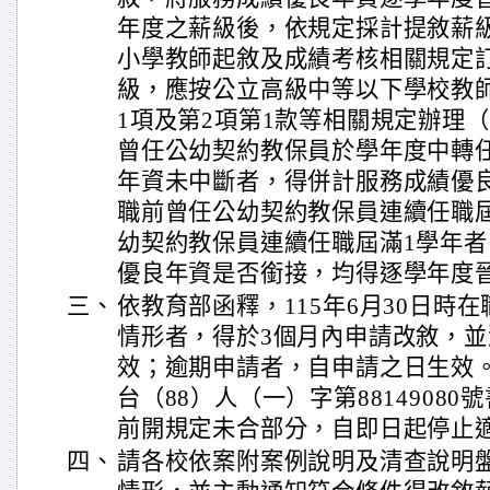
年度之薪級後，依規定採計提敘薪
小學教師起敘及成績考核相關規定
級，應按公立高級中等以下學校教
1項及第2項第1款等相關規定辦理
曾任公幼契約教保員於學年度中轉
年資未中斷者，得併計服務成績優
職前曾任公幼契約教保員連續任職
幼契約教保員連續任職屆滿1學年者
優良年資是否銜接，均得逐學年度
三、
依教育部函釋，115年6月30日時
情形者，得於3個月內申請改敘，並溯
效；逾期申請者，自申請之日生效。另
台（88）人（一）字第8814908
前開規定未合部分，自即日起停止
四、
請各校依案附案例說明及清查說明