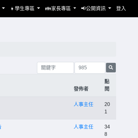
區
👧學生專區
👪家長專區
📢公開資訊
登入
點
發佈者
閱
人事主任
20
1
告
人事主任
34
8