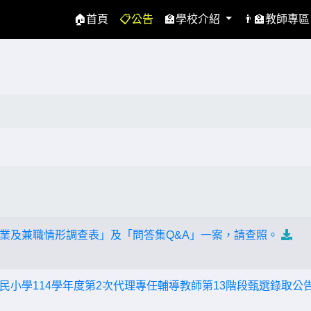
(current)
🏠首頁
📋公告
🏫學校介紹
👨‍🏫教師專
業及兼職情形調查表」及「問答集Q&A」一案，請查照。
民小學114學年度第2次代理專任輔導教師第13階段甄選錄取公