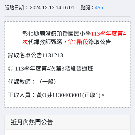
張貼日期： 2024-12-13 14:16:01 點閱：
455
彰化縣鹿港鎮頂番國民小學
113
學年度
第
4
次
代
課教師
甄選，
第3階段
錄取公告
錄取名單公告1131213
◎
11
3
學年度第
4
次第
3
階段普通班
代課教師：
（
一
般）
正取人員：黃
O
芬
11
3
0
4
0
3
001(
正取
1)
。
近月內熱門公告