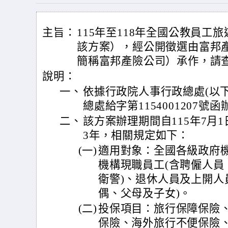
主旨：
115年至118年全國公教員工
該方案），經公開徵選由富邦
簡稱富邦產險公司）承作，請
說明：
一、
依據行政院人事行政總處(以下簡
總處給字第1154001207號
二、
該方案辦理期間自115年7月1
3年，相關規定如下：
(一)
適用對象：全國各級政府
機構現職員工(含聘僱人員
衛警)、退休人員及上開人
偶、父母及子女)。
(二)
投保項目：旅行保障保險
保險、海外旅行不便保險