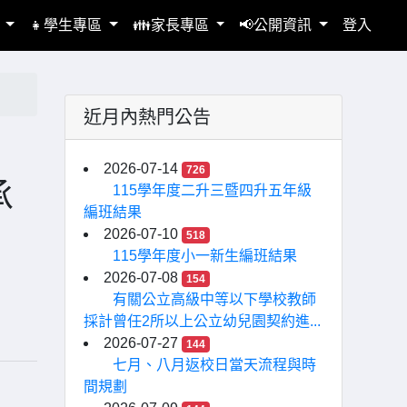
區
👧學生專區
👪家長專區
📢公開資訊
登入
近月內熱門公告
2026-07-14
726
承
115學年度二升三暨四升五年級
編班結果
2026-07-10
518
115學年度小一新生編班結果
2026-07-08
154
有關公立高級中等以下學校教師
採計曾任2所以上公立幼兒園契約進...
2026-07-27
144
七月、八月返校日當天流程與時
間規劃