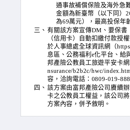
通事故補償保險及海外急
金額為新臺幣（以下同）2
為69萬元），最高投保年齡
三、
有關該方案宣傳DM、要保書
（信用卡）自動扣繳付款授權
於人事總處全球資訊網（https://
息區、公務福利e化平台、給
邦產險公教員工旅遊平安卡網站（http
nsurance/b2b2c/hwc/i
容，洽詢電話：0809-019-88
四、
該方案由富邦產險公司賡續辦
卡之公教員工權益，該公司將
方案內容，併予敘明。