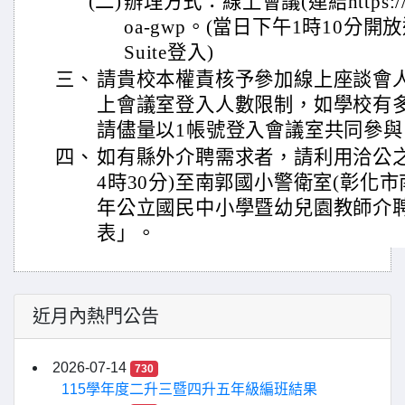
(二)
辦理方式：線上會議(連結https://meet
oa-gwp。(當日下午1時10分
Suite登入)
三、
請貴校本權責核予參加線上座談會
上會議室登入人數限制，如學校有
請儘量以1帳號登入會議室共同參與
四、
如有縣外介聘需求者，請利用洽公之
4時30分)至南郭國小警衛室(彰化市南
年公立國民中小學暨幼兒園教師介
表」。
近月內熱門公告
2026-07-14
730
115學年度二升三暨四升五年級編班結果