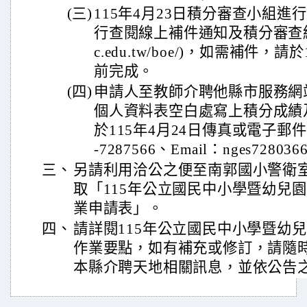
(三)
115年4月23日積分審查小組
行查閱線上補件通知及積分審查結果(http
c.edu.tw/boe/)，如需補件，請
前完成。
(四)
申請人至教師介聘他縣市服務網
個人資料表空白處寫上積分成績
於115年4月24日傳真或電子郵
-7287566、Email：nges728036
三、
另請利用洽公之便至南郭國小警衛室
取「115年公立國民中小學暨幼兒
業申請表」。
四、
請詳閱115年公立國民中小學暨幼
作業要點，如有補充或修訂，請隨
本縣介聘天地相關訊息，並依公告