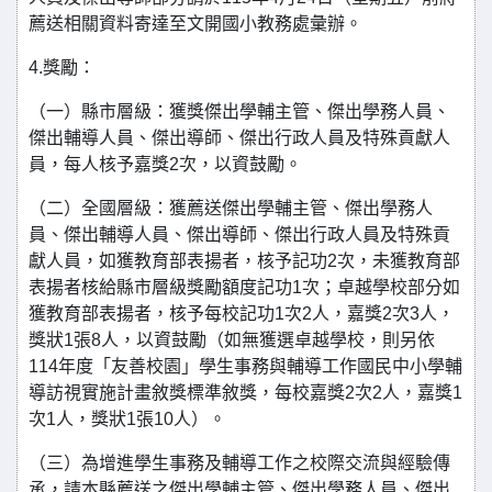
薦送相關資料寄達至文開國小教務處彙辦。
4.獎勵：
（一）縣市層級：獲獎傑出學輔主管、傑出學務人員、
傑出輔導人員、傑出導師、傑出行政人員及特殊貢獻人
員，每人核予嘉獎2次，以資鼓勵。
（二）全國層級：獲薦送傑出學輔主管、傑出學務人
員、傑出輔導人員、傑出導師、傑出行政人員及特殊貢
獻人員，如獲教育部表揚者，核予記功2次，未獲教育部
表揚者核給縣市層級獎勵額度記功1次；卓越學校部分如
獲教育部表揚者，核予每校記功1次2人，嘉獎2次3人，
獎狀1張8人，以資鼓勵（如無獲選卓越學校，則另依
114年度「友善校園」學生事務與輔導工作國民中小學輔
導訪視實施計畫敘獎標準敘獎，每校嘉獎2次2人，嘉獎1
次1人，獎狀1張10人）。
（三）為增進學生事務及輔導工作之校際交流與經驗傳
承，請本縣薦送之傑出學輔主管、傑出學務人員、傑出