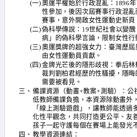
(一)
奧運平權始於行政混亂：1896
性參加，後因次屆賽事行政混亂
賽事，意外開啟女性運動史新頁
(二)
偽科學傳說：19世紀社會以變
病」的偽科學言論，限制女性行
(三)
奧運獎牌的超強女力：臺灣歷屆奧
由女性運動員貢獻。
(四)
金牌光芒後的隱形歧視：拳后林
裁判劉柏君經歷的性騷擾，隱晦
需要被看見。
三、
備課資源（動畫+教案+測驗）：公
低教師備課負擔，本資源除動畫外
「線上測驗遊戲」，讓教師能透過
化性平觀念，共同打造更公平、友
孩子一起守護每個在賽場上能發光
四、
教學資源連結：