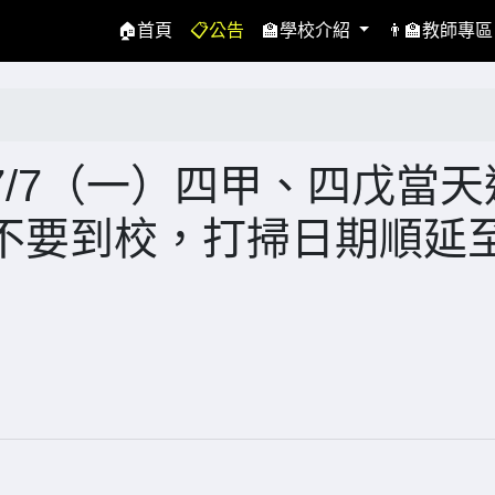
(current)
🏠首頁
📋公告
🏫學校介紹
👨‍🏫教師專
/7（一）四甲、四戊當天
不要到校，打掃日期順延