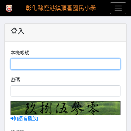
彰化縣鹿港鎮頂番國民小學
登入
本機帳號
密碼
[語音播放]