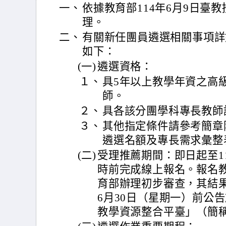
一、
依據教育部114年6月9日臺教授
理。
二、
有關新任團員遴選相關事項詳
如下：
(一)
遴選資格：
１、
具5年以上教學年資之高
師。
２、
具各該分團學科專長教師
３、
其他指定條件請參考簡章
遴選名額及專長需求彙整
(二)
受理推薦期間：即日起至11
時前完成線上報名。報名
育部辦理初步審查，其結果
6月30日（星期一）前公
教學資源整合平臺」（簡稱