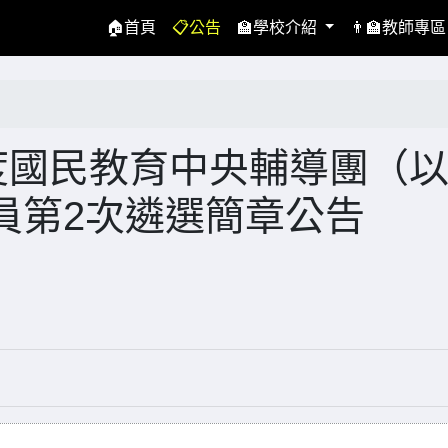
(current)
🏠首頁
📋公告
🏫學校介紹
👨‍🏫教師專
度國民教育中央輔導團（
員第2次遴選簡章公告