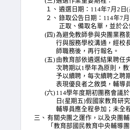
(三)
遴選作業重要期程：
１、
遴選日期：114年7月2日
２、
錄取公告日期：114年7月
正取、備取名單，並於公
(四)
為避免教師參與央團業務
行與服務學校溝通，經校
師職務後，再行報名。
(五)
由教育部依遴選結果聘任
次聘期以1學年為原則，
予以續聘，每次續聘之聘
表現優良者之敘獎，輔導
(六)
114學年度期初團務會議於1
日(星期五)假國家教育研
輔導員應全程參加；未全
三、
有關央團之運作，以及央團輔
「教育部國民教育中央輔導團