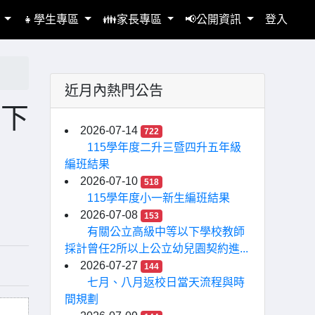
區
👧學生專區
👪家長專區
📢公開資訊
登入
近月內熱門公告
以下
2026-07-14
722
115學年度二升三暨四升五年級
編班結果
2026-07-10
518
115學年度小一新生編班結果
2026-07-08
153
有關公立高級中等以下學校教師
採計曾任2所以上公立幼兒園契約進...
2026-07-27
144
七月、八月返校日當天流程與時
間規劃