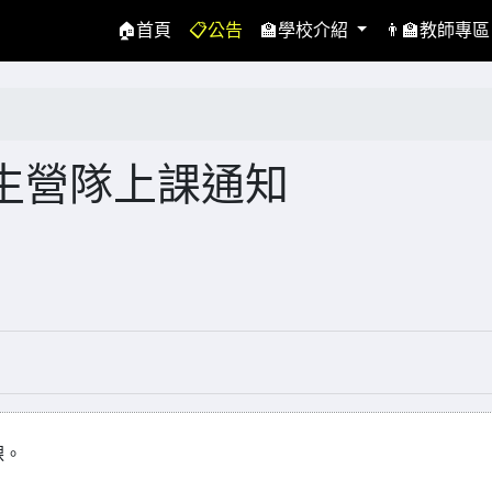
(current)
🏠首頁
📋公告
🏫學校介紹
👨‍🏫教師專
生營隊上課通知
課。