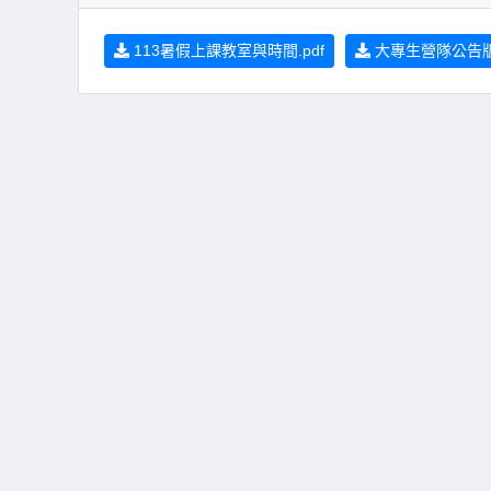
113暑假上課教室與時間.pdf
大專生營隊公告版.