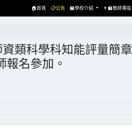
(current)
🏠首頁
📋公告
🏫學校介紹
👨‍🏫教師專
師資類科學科知能評量簡
師報名參加。