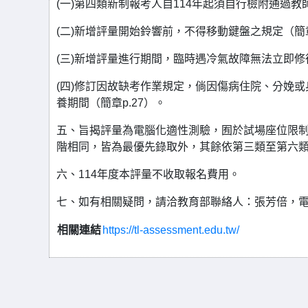
(一)第四類新制報考人自114年起須自行檢附通過教
(二)新增評量開始鈴響前，不得移動鍵盤之規定（簡章
(三)新增評量進行期間，臨時遇冷氣故障無法立即修
(四)修訂因故缺考作業規定，倘因傷病住院、分娩
養期間（簡章p.27）。
五、旨揭評量為電腦化適性測驗，囿於試場座位限
階相同，皆為最優先錄取外，其餘依第三類至第六
六、114年度本評量不收取報名費用。
七、如有相關疑問，請洽教育部聯絡人：張芳倍，電話：0
相關連結
https://tl-assessment.edu.tw/