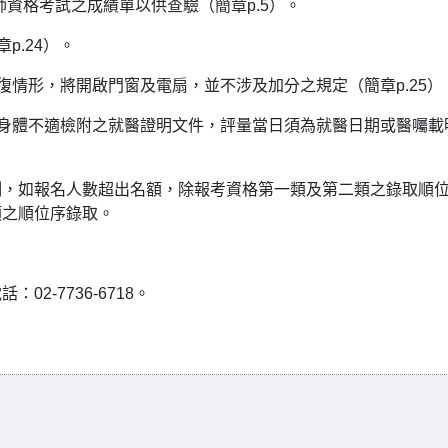
師資格考試之成績單以供查驗（簡章p.5）。
p.24）。
復情形，將開啟門窗及電扇，並不涉及加分之規定（簡章p.25）
或身體不適檢附之就醫證明文件，評量當日須為就醫日期或醫囑載
制，如報名人數超出名額，除報考資格第一類及第二類之錄取順
類之順位序錄取。
2-7736-6718。