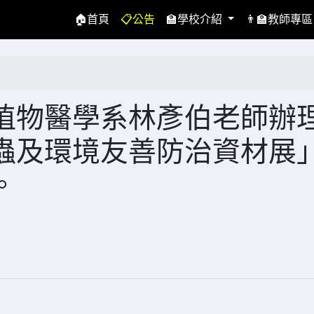
(current)
🏠首頁
📋公告
🏫學校介紹
👨‍🏫教師專
植物醫學系林彥伯老師辦
蟲及環境友善防治資材展
。