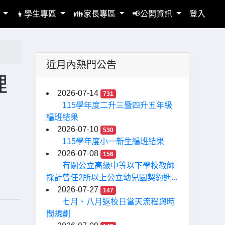
區
👧學生專區
👪家長專區
📢公開資訊
登入
近月內熱門公告
理
2026-07-14
731
」
115學年度二升三暨四升五年級
編班結果
2026-07-10
530
115學年度小一新生編班結果
2026-07-08
156
有關公立高級中等以下學校教師
採計曾任2所以上公立幼兒園契約進...
2026-07-27
147
七月、八月返校日當天流程與時
間規劃