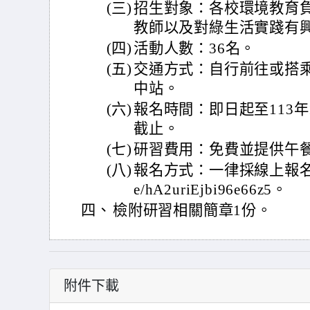
(三)
招生對象：各校環境教育
教師以及對綠生活實踐有
(四)
活動人數：36名。
(五)
交通方式：自行前往或搭
中站。
(六)
報名時間：即日起至113年
截止。
(七)
研習費用：免費並提供午
(八)
報名方式：一律採線上報名，報名網
e/hA2uriEjbi96e66z5。
四、
檢附研習相關簡章1份。
附件下載