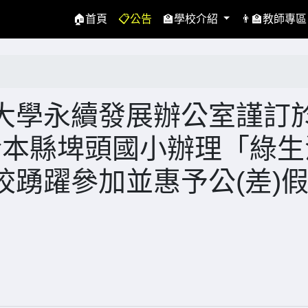
(current)
🏠首頁
📋公告
🏫學校介紹
👨‍🏫教師專
大學永續發展辦公室謹訂
三)於本縣埤頭國小辦理「綠
踴躍參加並惠予公(差)