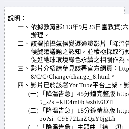
說明：
一、
依據教育部113年9月23日臺教資(六)
辦理。
二、
該署拍攝氣候變遷通識影片「降溫
候變遷議題之認知，並積極採取行
促進地球環境綠色永續之相關作為
三、
影片介紹請參見該署官方網頁：https://w
8/C/C/Change/change_8.html。
四、
影片已於該署YouTube平台上架
(一)
「降溫告急」45分鐘完整版 https://
5_s?si=kIE4mFbJezbE6OTi
(二)
「降溫告急」15分鐘精華版 https://y
oo?si=C9Y72LnZQzY0jgLh
(三)
「降溫告急」主題曲「這一切」 https:/