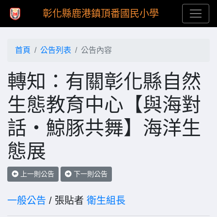
彰化縣鹿港鎮頂番國民小學
首頁
公告列表
公告內容
轉知：有關彰化縣自然
生態教育中心【與海對
話・鯨豚共舞】海洋生
態展
上一則公告
下一則公告
一般公告
/ 張貼者
衛生組長