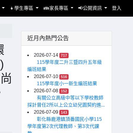
區
👧學生專區
👪家長專區
📢公開資訊
登入
近月內熱門公告
環
2026-07-14
717
)
115學年度二升三暨四升五年級
編班結果
組尚
2026-07-10
516
115學年度小一新生編班結果
。
2026-07-08
152
有關公立高級中等以下學校教師
採計曾任2所以上公立幼兒園契約進...
2026-07-09
143
彰化縣鹿港鎮頂番國民小學115
學年度第2次代理教師、第3次代課