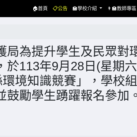
(current)
🏠首頁
📋公告
🏫學校介紹
👨‍🏫教師專
護局為提升學生及民眾對
113年9月28日(星期六
縣環境知識競賽」，學校
並鼓勵學生踴躍報名參加