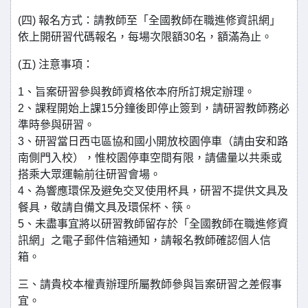
(四) 報名方式：請教師至「全國教師在職進修資訊網」
依上開研習代碼報名，每場次限額30名，額滿為止。
(五) 注意事項：
1、旨案研習參與教師資格依本府所訂規定辦理。
2、課程開始上課15分鐘後即停止簽到，請研習教師務必
準時參與研習。
3、研習當日西屯區協和國小開放校園停車（請由安和路
南側門入校），惟校園停車空間有限，請儘量以共乘或
搭乘大眾運輸前往研習會場。
4、為響應環保及避免交叉使用杯具，研習不提供文具及
餐具，敬請自備文具及環保杯、筷。
5、未盡事宜將以研習教師留存於「全國教師在職進修資
訊網」之電子郵件信箱通知，請報名教師確認個人信
箱。
三、請貴校本權責辦理所屬教師參與旨案研習之差假事
宜。