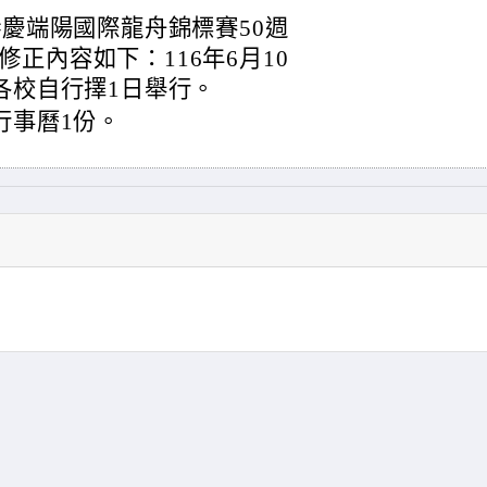
港慶端陽國際龍舟錦標賽50週
正內容如下：116年6月10
各校自行擇1日舉行。
行事曆1份。