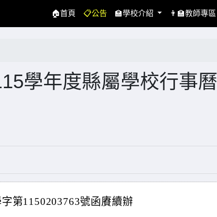
(current)
🏠首頁
📋公告
🏫學校介紹
👨‍🏫教師專
15學年度縣屬學校行事
字第1150203763號函賡續辦