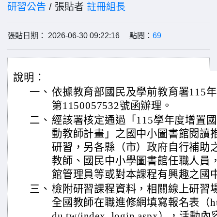
研習公告
/ 張貼者
註冊組長
張貼日期： 2026-06-30 09:22:16 點閱：
69
說明：
一、
依據教育部國民及學前教育署115年
第1150057532號函辦理。
二、
經該署核定通過「115學年度增置
動教師計畫」之國中小圖書館閱讀
研習，另各縣（市）政府自行補助
教師、國民中小學圖書館任職人員
館管理員等或對本課程有興趣之國
三、
檢附研習課程資料，相關線上研習
全國教師在職進修網填寫報名表（https://
du.tw/index_login.aspx）