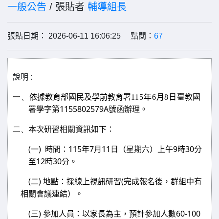
一般公告
/ 張貼者
輔導組長
張貼日期： 2026-06-11 16:06:25 點閱：
67
說明 :
一、
臺教國
依據教育部國民及學前教育署
115
年
6
月
8
日
署學字第
1155802579A
號函辦理。
二、
本次研習相關資訊如下：
(
)
115
7
11
9
30
一
時間：
年
月
日（星期六）上午
時
分
12
30
至
時
分。
(
)
(
二
地點：採線上視訊研習
完成報名後，群組中有
相關會議連結）。
(
)
60-100
三
參加人員：以家長為主，預計參加人數