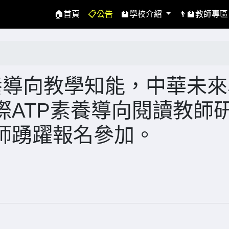
(current)
🏠首頁
📋公告
🏫學校介紹
👨‍🏫教師專
養導向教學知能，中華未來
際ATP素養導向閱讀教師
師踴躍報名參加。