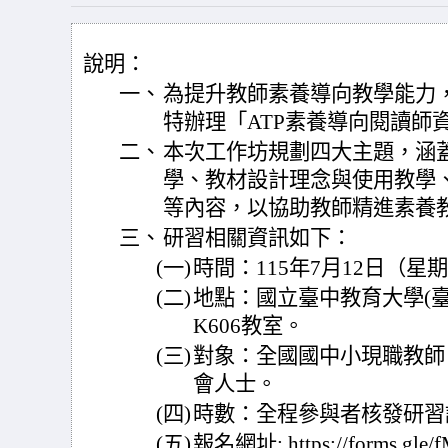
說明：
一、
為提升教師素養導向教學能力
特辦理「ATP素養導向閱讀師
二、
本次工作坊規劃四大主題，涵
學、教材設計理念與使用教學
等內容，以協助教師精進素養
三、
研習相關資訊如下：
(一)
時間：115年7月12日（星期日）
(二)
地點：國立臺中教育大學(臺
K606教室。
(三)
對象：全國國中小現職教師
會人士。
(四)
時數：全程參與者核發研習
(五)
報名網址: https://forms.gle