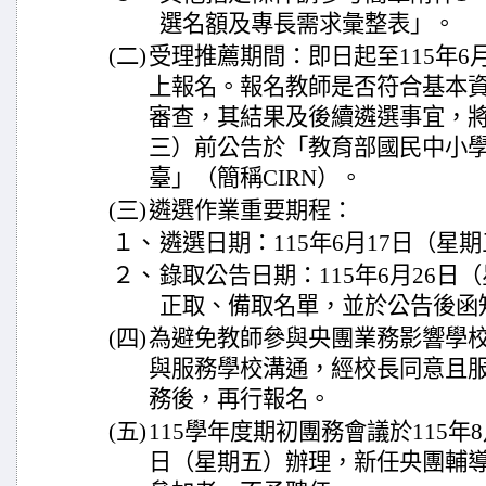
選名額及專長需求彙整表」。
(二)
受理推薦期間：即日起至115年6
上報名。報名教師是否符合基本
審查，其結果及後續遴選事宜，將於
三）前公告於「教育部國民中小
臺」（簡稱CIRN）。
(三)
遴選作業重要期程：
１、
遴選日期：115年6月17日（星
２、
錄取公告日期：115年6月26日
正取、備取名單，並於公告後函
(四)
為避免教師參與央團業務影響學
與服務學校溝通，經校長同意且
務後，再行報名。
(五)
115學年度期初團務會議於115年
日（星期五）辦理，新任央團輔