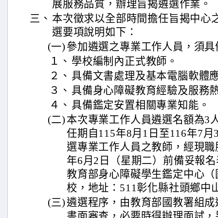
展服務品質，辦理旨揭遴選作業。
三、
本次徵求以全部時間擔任旨揭中心
選要項說明如下：
(一)
參加遴選之專業工作人員，須具
１、
學校編制內正式教師。
２、
具備文書處理及基本電腦軟體
３、
具備身心障礙教育經驗及服務
４、
具備鑑定安置相關專業知能。
(二)
本次專業工作人員遴選名額為3
任期自115年8月1日至116年7
選專業工作人員之教師，經現職服
年6月2日（星期二）前備妥報
教育部身心障礙學生鑑定中心（
校，地址：511彰化縣社頭鄉中山
(三)
遴選程序，由教育部國教署組成
書面審查，必要時得辦理面試，