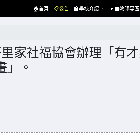
(current)
🏠首頁
📋公告
🏫學校介紹
👨‍🏫教師專
好里家社福協會辦理「有才
畫」。