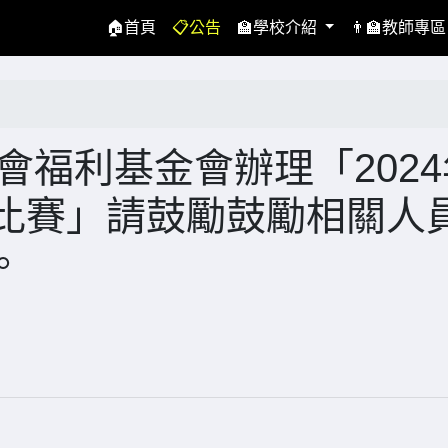
(current)
🏠首頁
📋公告
🏫學校介紹
👨‍🏫教師專
會福利基金會辦理「2024
作比賽」請鼓勵鼓勵相關人
。