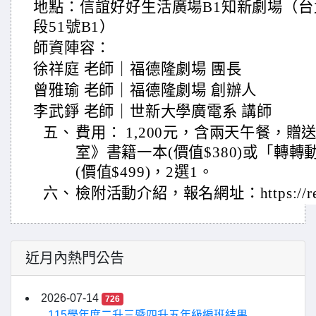
地點：信誼好好生活廣場B1知新劇場（
段51號B1）
師資陣容：
徐祥庭 老師｜福德隆劇場 團長
曾雅瑜 老師｜福德隆劇場 創辦人
李武錚 老師｜世新大學廣電系 講師
五、
費用： 1,200元，含兩天午餐，
室》書籍一本(價值$380)或「轉轉
(價值$499)，2選1。
六、
檢附活動介紹，報名網址：https://reur
近月內熱門公告
2026-07-14
726
115學年度二升三暨四升五年級編班結果