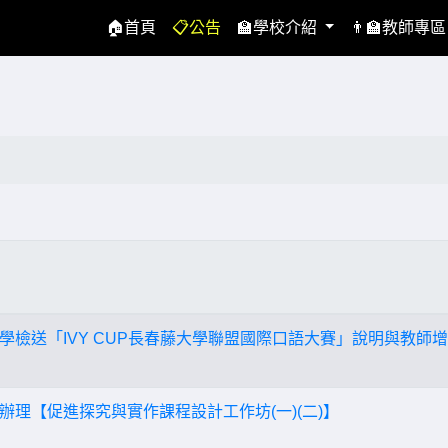
(current)
🏠首頁
📋公告
🏫學校介紹
👨‍🏫教師專
學檢送「IVY CUP長春藤大學聯盟國際口語大賽」說明與教師
辦理【促進探究與實作課程設計工作坊(一)(二)】