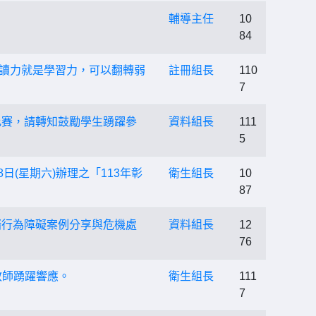
輔導主任
10
84
閱讀力就是學習力，可以翻轉弱
註冊組長
110
7
比賽，請轉知鼓勵學生踴躍參
資料組長
111
5
(星期六)辦理之「113年彰
衛生組長
10
87
情緒行為障礙案例分享與危機處
資料組長
12
76
教師踴躍響應。
衛生組長
111
7