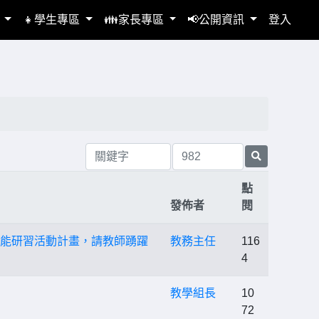
區
👧學生專區
👪家長專區
📢公開資訊
登入
點
發佈者
閱
增能研習活動計畫，請教師踴躍
教務主任
116
4
教學組長
10
72