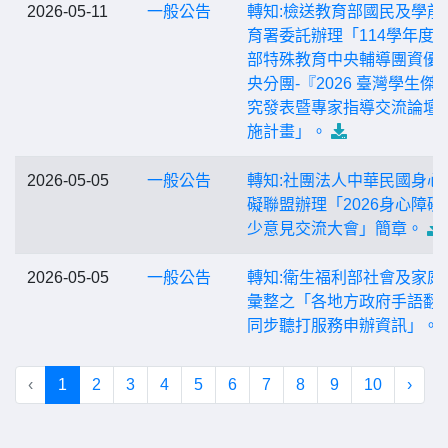
2026-05-11
一般公告
轉知:檢送教育部國民及學前
育署委託辦理「114學年度
部特殊教育中央輔導團資優
央分團-『2026 臺灣學生傑
究發表暨專家指導交流論壇
施計畫」。
2026-05-05
一般公告
轉知:社團法人中華民國身心
礙聯盟辦理「2026身心障礙
少意見交流大會」簡章。
2026-05-05
一般公告
轉知:衛生福利部社會及家庭
彙整之「各地方政府手語翻
同步聽打服務申辦資訊」。
‹
1
2
3
4
5
6
7
8
9
10
›