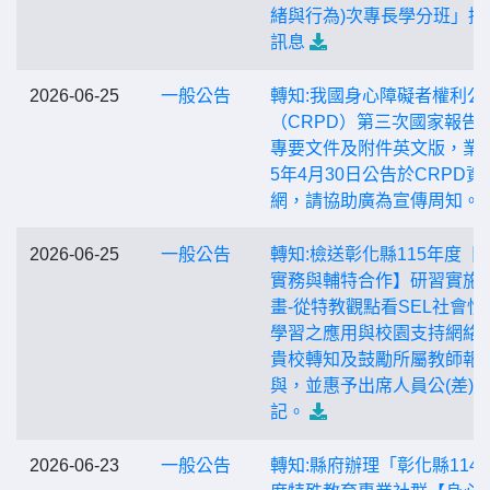
緒與行為)次專長學分班」招
訊息
2026-06-25
一般公告
轉知:我國身心障礙者權利公
（CRPD）第三次國家報告
專要文件及附件英文版，業於
5年4月30日公告於CRPD資
網，請協助廣為宣傳周知。
2026-06-25
一般公告
轉知:檢送彰化縣115年度【
實務與輔特合作】研習實施
畫-從特教觀點看SEL社會情
學習之應用與校園支持網絡
貴校轉知及鼓勵所屬教師報
與，並惠予出席人員公(差)
記。
2026-06-23
一般公告
轉知:縣府辦理「彰化縣114