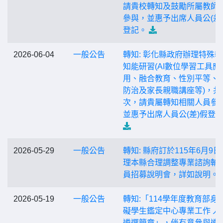
請貴校轉知及鼓勵所屬教師
參與，並惠予出席人員公(差
登記。
2026-06-04
一般公告
轉知: 彰化縣政府辦理特殊
知能研習(AI數位學習工具應
用、融合教育、性別平等、
防治及家長親職講座等)，共
次，請貴屬轉知相關人員參
並惠予出席人員公(差)假登
2026-05-29
一般公告
轉知: 縣府訂於115年6月9日
理本縣合理調整專業諮詢輔
員招募說明會，詳如說明。
2026-05-19
一般公告
轉知:「114學年度教育部身
礙學生鑑定中心專業工作 人
遴選簡章」，倘有意參與遴