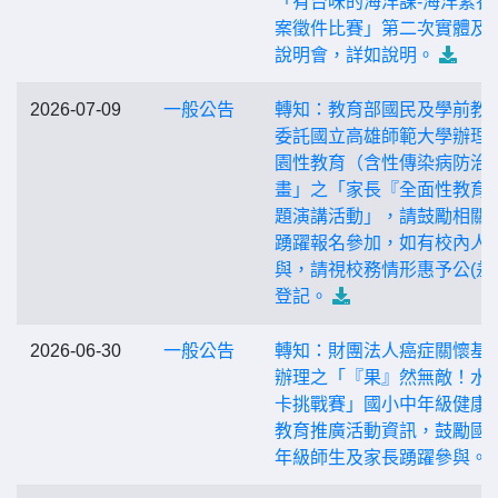
「有台味的海洋課-海洋素養
案徵件比賽」第二次實體及
說明會，詳如說明。
2026-07-09
一般公告
轉知：教育部國民及學前教
委託國立高雄師範大學辦理
園性教育（含性傳染病防治
畫」之「家長『全面性教育
題演講活動」，請鼓勵相關
踴躍報名參加，如有校內人
與，請視校務情形惠予公(差
登記。
2026-06-30
一般公告
轉知：財團法人癌症關懷基
辦理之「『果』然無敵！水
卡挑戰賽」國小中年級健康
教育推廣活動資訊，鼓勵國
年級師生及家長踴躍參與。