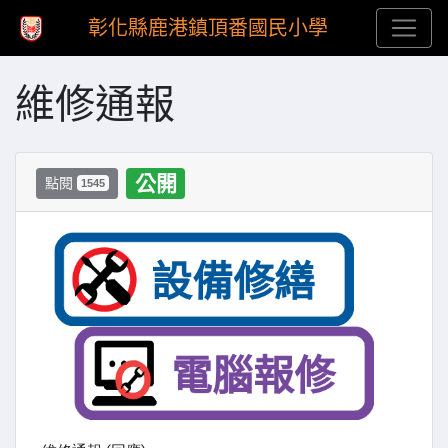
彰化縣鹿港鎮頂番國民小學
維修通報
公開
點閱
1545